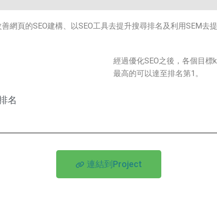
善網頁的SEO建構、以SEO工具去提升搜尋排名及利用SEM去
經過優化SEO之後，各個目標ke
最高的可以達至排名第1。
d排名
連結到Project