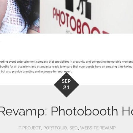
SEP
21
 Revamp: Photobooth H
,
,
,
IT PROJECT
PORTFOLIO
SEO
WEBSITE REVAMP