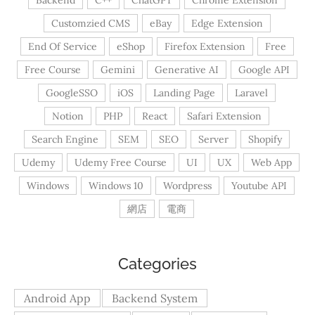
Backend
C++
ChatGPT
Chrome Extension
Customzied CMS
eBay
Edge Extension
End Of Service
eShop
Firefox Extension
Free
Free Course
Gemini
Generative AI
Google API
GoogleSSO
iOS
Landing Page
Laravel
Notion
PHP
React
Safari Extension
Search Engine
SEM
SEO
Server
Shopify
Udemy
Udemy Free Course
UI
UX
Web App
Windows
Windows 10
Wordpress
Youtube API
網店
電商
Categories
Android App
Backend System