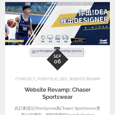
SEP
06
,
,
,
IT PROJECT
PORTFOLIO
SEO
WEBSITE REVAMP
Website Revamp: Chaser
Sportswear
此計劃是以Wordpress為Chaser Sportswear更
新公司網頁，同時使網頁Search Engine