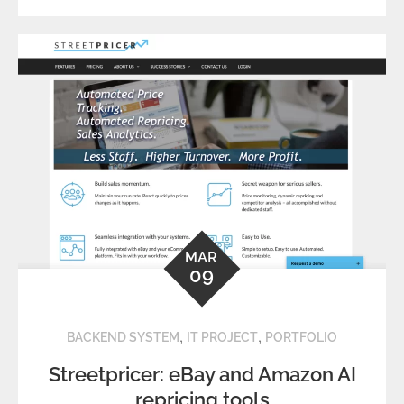
MAR
09
,
,
BACKEND SYSTEM
IT PROJECT
PORTFOLIO
Streetpricer: eBay and Amazon AI
repricing tools