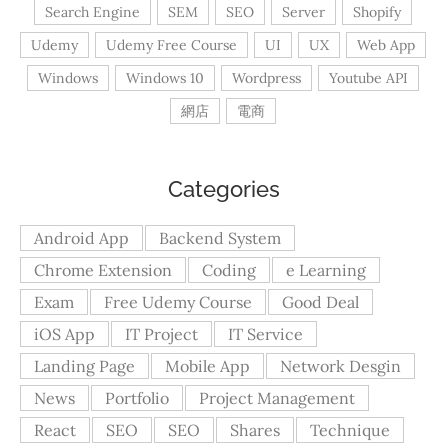
Search Engine
SEM
SEO
Server
Shopify
Udemy
Udemy Free Course
UI
UX
Web App
Windows
Windows 10
Wordpress
Youtube API
網店
電商
Categories
Android App
Backend System
Chrome Extension
Coding
e Learning
Exam
Free Udemy Course
Good Deal
iOS App
IT Project
IT Service
Landing Page
Mobile App
Network Desgin
News
Portfolio
Project Management
React
SEO
SEO
Shares
Technique