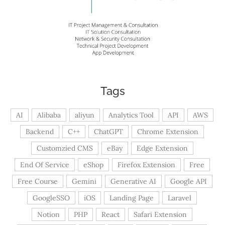
Tags
AI
Alibaba
aliyun
Analytics Tool
API
AWS
Backend
C++
ChatGPT
Chrome Extension
Customzied CMS
eBay
Edge Extension
End Of Service
eShop
Firefox Extension
Free
Free Course
Gemini
Generative AI
Google API
GoogleSSO
iOS
Landing Page
Laravel
Notion
PHP
React
Safari Extension