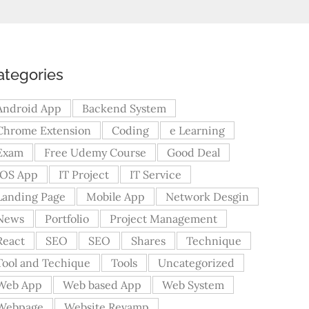
ategories
Android App
Backend System
Chrome Extension
Coding
e Learning
Exam
Free Udemy Course
Good Deal
iOS App
IT Project
IT Service
Landing Page
Mobile App
Network Desgin
News
Portfolio
Project Management
React
SEO
SEO
Shares
Technique
Tool and Techique
Tools
Uncategorized
Web App
Web based App
Web System
Webpage
Website Revamp