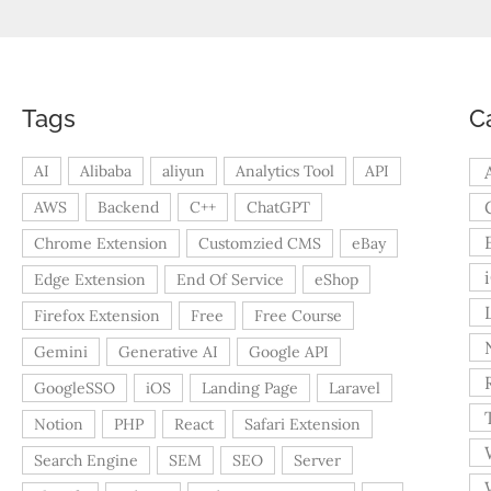
Tags
C
AI
Alibaba
aliyun
Analytics Tool
API
AWS
Backend
C++
ChatGPT
Chrome Extension
Customzied CMS
eBay
Edge Extension
End Of Service
eShop
Firefox Extension
Free
Free Course
Gemini
Generative AI
Google API
GoogleSSO
iOS
Landing Page
Laravel
Notion
PHP
React
Safari Extension
Search Engine
SEM
SEO
Server