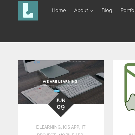
Home
About
Blog
Portfo
JUN
09
,
,
E LEARNING
IOS APP
IT
,
,