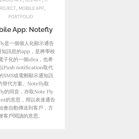
DROID APP
IOS APP
IT
,
,
ROJECT
MOBILE APP
PORTFOLIO
ile App: Notefly
efly是一個個人化顯示通告
通知訊息的app，是將學校
電子化的一個idea，也希
Push notification取代
的SMS或電郵顯示通知訊
的替代方案。Notefly取
ifly的同音，亦取Note Fly
client的意思，用以表達通告
知會自動傳送到客戶，方
便客戶閱讀的意思。