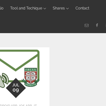
lio
Tool and Techique
Shares
Contact
JUL
09
,
,