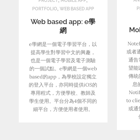
AN
PROJECT
MOBILE APP
,
P
PORTFOLIO
WEB BASED APP
Web based app: e學
Mob
網
Not
e學網是一個電子學習平台，以
或者
提高學生對學習中文的興趣，
通告
也是一個電子學習及電子測驗
望能以
的一個試點。e學網是一個web
傳統
based的app，為學校設定獨立
息
的登入平台，亦同時提供iOS的
Not
專用程式，方便學校、教師及
to 
學生使用。平台分為4個不同的
或通
細平台，方便使用者使用。