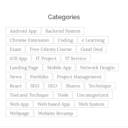
Categories
Android App
Backend System
Chrome Extension
Coding
e Learning
Exam
Free Udemy Course
Good Deal
iOS App
IT Project
IT Service
Landing Page
Mobile App
Network Desgin
News
Portfolio
Project Management
React
SEO
SEO
Shares
Technique
Tool and Techique
Tools
Uncategorized
Web App
Web based App
Web System
Webpage
Website Revamp