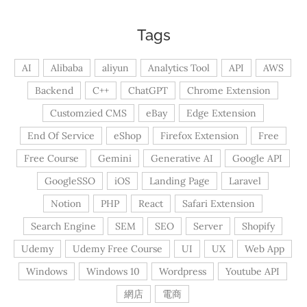
Tags
AI
Alibaba
aliyun
Analytics Tool
API
AWS
Backend
C++
ChatGPT
Chrome Extension
Customzied CMS
eBay
Edge Extension
End Of Service
eShop
Firefox Extension
Free
Free Course
Gemini
Generative AI
Google API
GoogleSSO
iOS
Landing Page
Laravel
Notion
PHP
React
Safari Extension
Search Engine
SEM
SEO
Server
Shopify
Udemy
Udemy Free Course
UI
UX
Web App
Windows
Windows 10
Wordpress
Youtube API
網店
電商