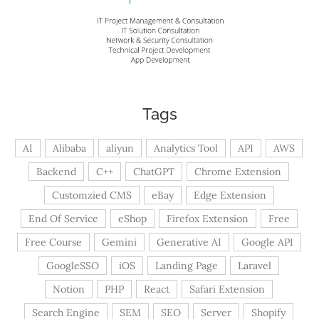
Tags
AI
Alibaba
aliyun
Analytics Tool
API
AWS
Backend
C++
ChatGPT
Chrome Extension
Customzied CMS
eBay
Edge Extension
End Of Service
eShop
Firefox Extension
Free
Free Course
Gemini
Generative AI
Google API
GoogleSSO
iOS
Landing Page
Laravel
Notion
PHP
React
Safari Extension
Search Engine
SEM
SEO
Server
Shopify