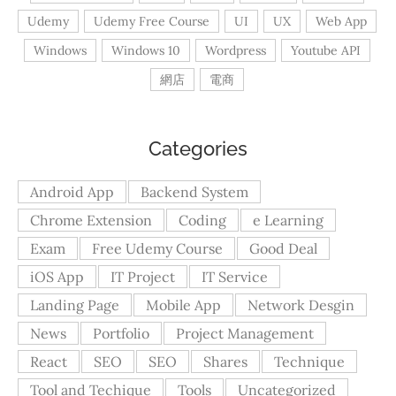
Udemy
Udemy Free Course
UI
UX
Web App
Windows
Windows 10
Wordpress
Youtube API
網店
電商
Categories
Android App
Backend System
Chrome Extension
Coding
e Learning
Exam
Free Udemy Course
Good Deal
iOS App
IT Project
IT Service
Landing Page
Mobile App
Network Desgin
News
Portfolio
Project Management
React
SEO
SEO
Shares
Technique
Tool and Techique
Tools
Uncategorized