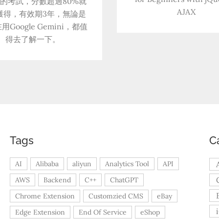
C的考試，分數超過80%就
AJAX
獲得，有效期3年，無論是
用Google Gemini，都值
得去了解一下。
Tags
C
AI
Alibaba
aliyun
Analytics Tool
API
AWS
Backend
C++
ChatGPT
Chrome Extension
Customzied CMS
eBay
Edge Extension
End Of Service
eShop