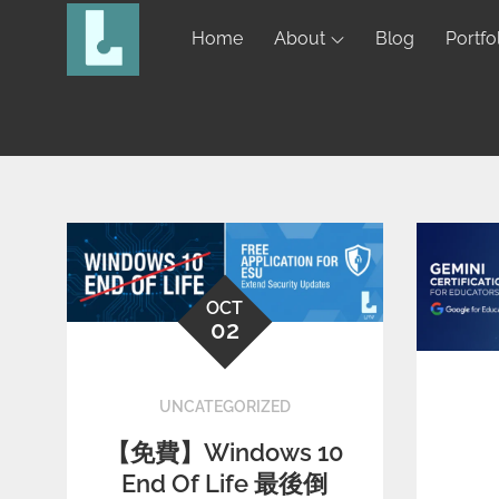
Home
About
Blog
Portfo
OCT
02
UNCATEGORIZED
【免費】Windows 10
End Of Life 最後倒