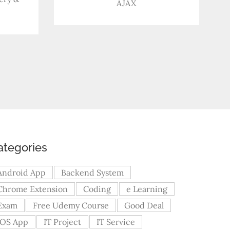
AJAX
ategories
Android App
Backend System
Chrome Extension
Coding
e Learning
Exam
Free Udemy Course
Good Deal
iOS App
IT Project
IT Service