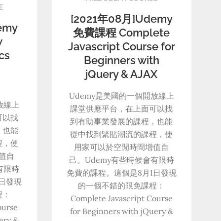
E
[2021年08月]Udemy
emy
免費課程 Complete
w
Javascript Course for
cs
Beginners with
r
jQuery & AJAX
Udemy是美國的一個開放線上
放線上
課堂供應平台，在上面可以找
可以找
到有助事業發展的課程，也能
，也能
從中找到緊貼潮流的課程，使
程，使
用家可以於空閒時間增值自
值自
己。Udemy有些時候會有限時
有限時
免費的課程。這個是8月1日發現
日發現
的一個不錯的限免課程：
程：
Complete Javascript Course
ourse
for Beginners with jQuery &
ery &