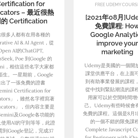
ertification for
FREE UDEMY COURS
ucators – 最近很熱
[2021年08月]Ud
的 Certification
免費課程: Ho
Google Analyti
信很多人都有在用各種的
improve you
rative AI & AI Agent，從
Open AI的ChatGPT,
marketing
pSeek, Poe 到Google 的
Udemy是美國的一個開
mini，相信這些名字大家都
課堂供應平台，在上面
陌生。一星期前，Google
到有助事業發展的課程
推出了一張免費的證書
從中找到緊貼潮流的課
mini Certification for
用家可以於空閒時間增
cators」，雖然名字裡寫著
己。Udemy有些時候會
ucators」，但內容主要是
免費的課程。這個是8月1
emini及Google各功能的
的一個不錯的限免課
及使用AI的守則等等，此證
Complete Javascript C
到Google登記，完成37
for Beginners with jQu