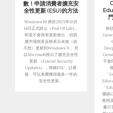
C
數！申請消費者擴充安
Ed
全性更新 (ESU)的方法
門
Windows 10 將於2025年10月
14日正式終止（End Of Life)，
相
即是不會再有更新推出，但因
Gene
應巿場很多反映表示未能（或
不想）更新到Windows 11， 所
Dee
以Microsoft推出了擴充安全性
Ge
更新 （Extend Security
不會
Updates），簡稱ESU，註冊
後，可以免費獲得最多一年的
「Ge
安全性更新。
Edu
「Ed
圍繞G
應用
書只需