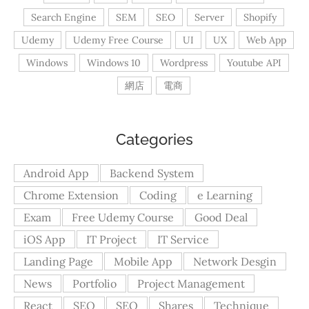
Search Engine
SEM
SEO
Server
Shopify
Udemy
Udemy Free Course
UI
UX
Web App
Windows
Windows 10
Wordpress
Youtube API
網店
電商
Categories
Android App
Backend System
Chrome Extension
Coding
e Learning
Exam
Free Udemy Course
Good Deal
iOS App
IT Project
IT Service
Landing Page
Mobile App
Network Desgin
News
Portfolio
Project Management
React
SEO
SEO
Shares
Technique