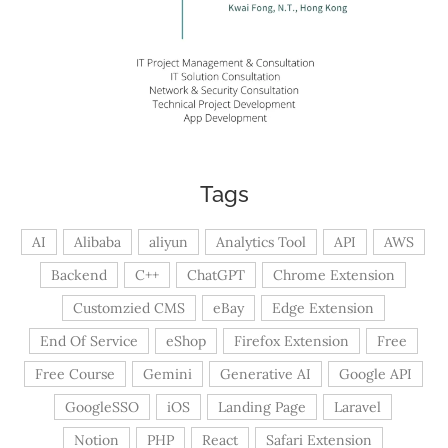
Tags
AI
Alibaba
aliyun
Analytics Tool
API
AWS
Backend
C++
ChatGPT
Chrome Extension
Customzied CMS
eBay
Edge Extension
End Of Service
eShop
Firefox Extension
Free
Free Course
Gemini
Generative AI
Google API
GoogleSSO
iOS
Landing Page
Laravel
Notion
PHP
React
Safari Extension