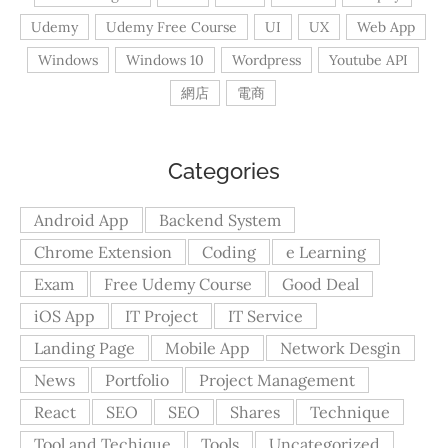
Udemy
Udemy Free Course
UI
UX
Web App
Windows
Windows 10
Wordpress
Youtube API
網店
電商
Categories
Android App
Backend System
Chrome Extension
Coding
e Learning
Exam
Free Udemy Course
Good Deal
iOS App
IT Project
IT Service
Landing Page
Mobile App
Network Desgin
News
Portfolio
Project Management
React
SEO
SEO
Shares
Technique
Tool and Techique
Tools
Uncategorized