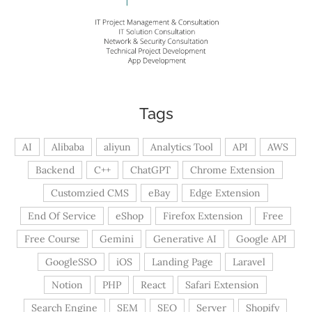
Tags
AI
Alibaba
aliyun
Analytics Tool
API
AWS
Backend
C++
ChatGPT
Chrome Extension
Customzied CMS
eBay
Edge Extension
End Of Service
eShop
Firefox Extension
Free
Free Course
Gemini
Generative AI
Google API
GoogleSSO
iOS
Landing Page
Laravel
Notion
PHP
React
Safari Extension
Search Engine
SEM
SEO
Server
Shopify