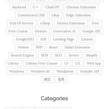
Backend
C++
ChatGPT
Chrome Extension
Customzied CMS
eBay
Edge Extension
End Of Service
eShop
Firefox Extension
Free
Free Course
Gemini
Generative AI
Google API
GoogleSSO
iOS
Landing Page
Laravel
Notion
PHP
React
Safari Extension
Search Engine
SEM
SEO
Server
Shopify
Udemy
Udemy Free Course
UI
UX
Web App
Windows
Windows 10
Wordpress
Youtube API
網店
電商
Categories