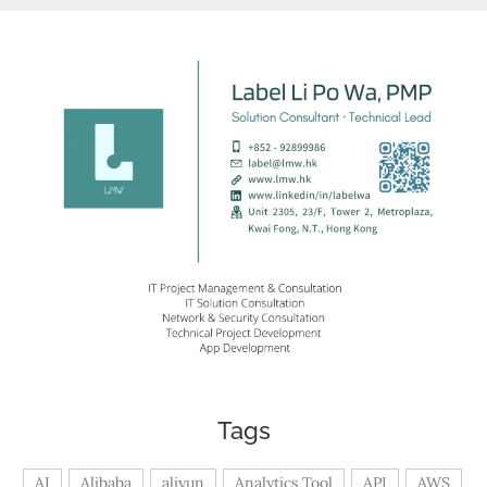
Tags
AI
Alibaba
aliyun
Analytics Tool
API
AWS