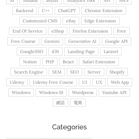
AI
Alibaba
aliyun
Analytics Tool
API
AWS
Backend
C++
ChatGPT
Chrome Extension
Customzied CMS
eBay
Edge Extension
End Of Service
eShop
Firefox Extension
Free
Free Course
Gemini
Generative AI
Google API
GoogleSSO
iOS
Landing Page
Laravel
Notion
PHP
React
Safari Extension
Search Engine
SEM
SEO
Server
Shopify
Udemy
Udemy Free Course
UI
UX
Web App
Windows
Windows 10
Wordpress
Youtube API
網店
電商
Categories