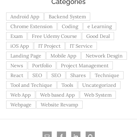
Categories
Android App
Backend System
Chrome Extension
Coding
e Learning
Exam
Free Udemy Course
Good Deal
iOS App
IT Project
IT Service
Landing Page
Mobile App
Network Desgin
News
Portfolio
Project Management
React
SEO
SEO
Shares
Technique
Tool and Techique
Tools
Uncategorized
Web App
Web based App
Web System
Webpage
Website Revamp