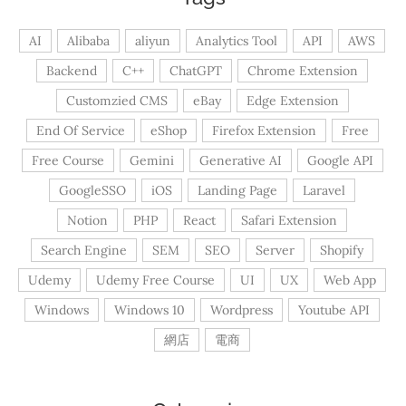
AI
Alibaba
aliyun
Analytics Tool
API
AWS
Backend
C++
ChatGPT
Chrome Extension
Customzied CMS
eBay
Edge Extension
End Of Service
eShop
Firefox Extension
Free
Free Course
Gemini
Generative AI
Google API
GoogleSSO
iOS
Landing Page
Laravel
Notion
PHP
React
Safari Extension
Search Engine
SEM
SEO
Server
Shopify
Udemy
Udemy Free Course
UI
UX
Web App
Windows
Windows 10
Wordpress
Youtube API
網店
電商