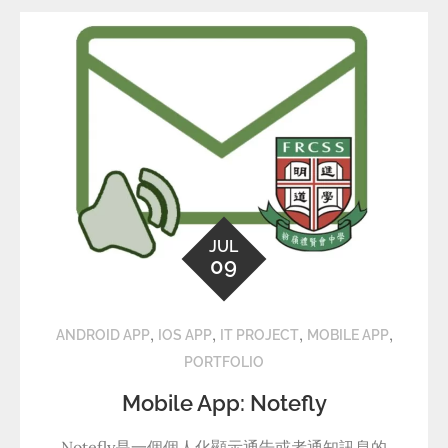
JUL
09
,
,
,
,
ANDROID APP
IOS APP
IT PROJECT
MOBILE APP
PORTFOLIO
Mobile App: Notefly
Notefly是一個個人化顯示通告或者通知訊息的