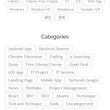
Udemy
Udemy Free Course
UI
UX
Web App
Windows
Windows 10
Wordpress
Youtube API
網店
電商
Categories
Android App
Backend System
Chrome Extension
Coding
e Learning
Exam
Free Udemy Course
Good Deal
iOS App
IT Project
IT Service
Landing Page
Mobile App
Network Desgin
News
Portfolio
Project Management
React
SEO
SEO
Shares
Technique
Tool and Techique
Tools
Uncategorized