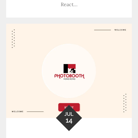
React…
JUL
14