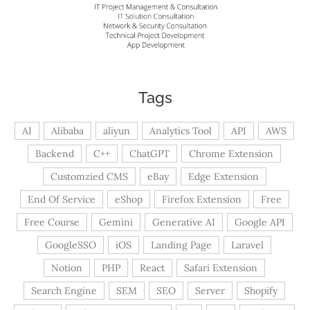
Tags
AI
Alibaba
aliyun
Analytics Tool
API
AWS
Backend
C++
ChatGPT
Chrome Extension
Customzied CMS
eBay
Edge Extension
End Of Service
eShop
Firefox Extension
Free
Free Course
Gemini
Generative AI
Google API
GoogleSSO
iOS
Landing Page
Laravel
Notion
PHP
React
Safari Extension
Search Engine
SEM
SEO
Server
Shopify