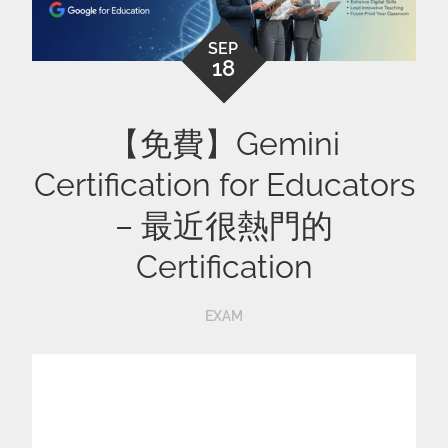
SEP
18
【免費】Gemini
Certification for Educators
– 最近很熱門的
Certification
EXAM