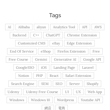
Tags
AI
Alibaba
aliyun
Analytics Tool
API
AWS
Backend
C++
ChatGPT
Chrome Extension
Customzied CMS
eBay
Edge Extension
End Of Service
eShop
Firefox Extension
Free
Free Course
Gemini
Generative AI
Google API
GoogleSSO
iOS
Landing Page
Laravel
Notion
PHP
React
Safari Extension
Search Engine
SEM
SEO
Server
Shopify
Udemy
Udemy Free Course
UI
UX
Web App
Windows
Windows 10
Wordpress
Youtube API
網店
電商