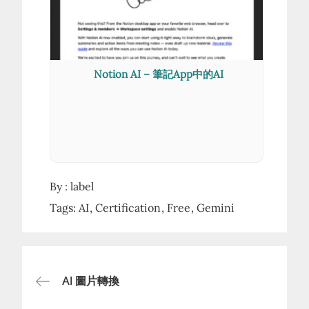
Notion AI – 筆記App中的AI
By :
label
Tags:
AI
Certification
Free
Gemini
AI 圖片轉換