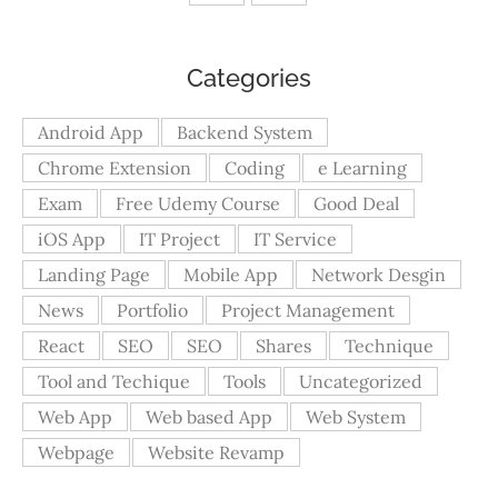
Categories
Android App
Backend System
Chrome Extension
Coding
e Learning
Exam
Free Udemy Course
Good Deal
iOS App
IT Project
IT Service
Landing Page
Mobile App
Network Desgin
News
Portfolio
Project Management
React
SEO
SEO
Shares
Technique
Tool and Techique
Tools
Uncategorized
Web App
Web based App
Web System
Webpage
Website Revamp