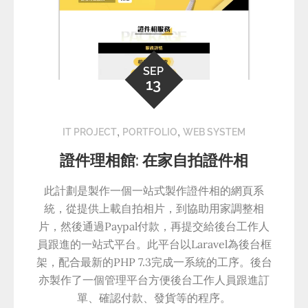
SEP
13
,
,
IT PROJECT
PORTFOLIO
WEB SYSTEM
證件理相館: 在家自拍證件相
此計劃是製作一個一站式製作證件相的網頁系
統，從提供上載自拍相片，到協助用家調整相
片，然後通過Paypal付款，再提交給後台工作人
員跟進的一站式平台。此平台以Laravel為後台框
架，配合最新的PHP 7.3完成一系統的工序。後台
亦製作了一個管理平台方便後台工作人員跟進訂
單、確認付款、發貨等的程序。