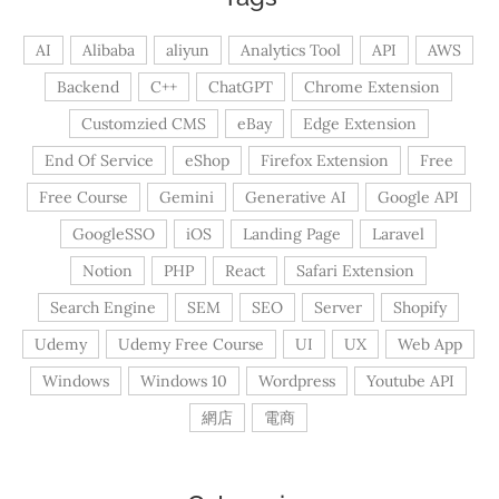
AI
Alibaba
aliyun
Analytics Tool
API
AWS
Backend
C++
ChatGPT
Chrome Extension
Customzied CMS
eBay
Edge Extension
End Of Service
eShop
Firefox Extension
Free
Free Course
Gemini
Generative AI
Google API
GoogleSSO
iOS
Landing Page
Laravel
Notion
PHP
React
Safari Extension
Search Engine
SEM
SEO
Server
Shopify
Udemy
Udemy Free Course
UI
UX
Web App
Windows
Windows 10
Wordpress
Youtube API
網店
電商