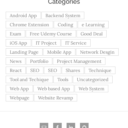
Categories
Android App
Backend System
Chrome Extension
Coding
e Learning
Exam
Free Udemy Course
Good Deal
iOS App
IT Project
IT Service
Landing Page
Mobile App
Network Desgin
News
Portfolio
Project Management
React
SEO
SEO
Shares
Technique
Tool and Techique
Tools
Uncategorized
Web App
Web based App
Web System
Webpage
Website Revamp