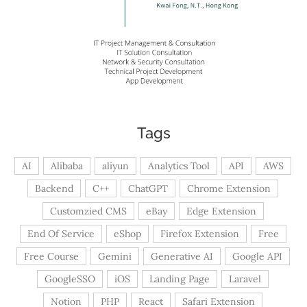
Tags
AI
Alibaba
aliyun
Analytics Tool
API
AWS
Backend
C++
ChatGPT
Chrome Extension
Customzied CMS
eBay
Edge Extension
End Of Service
eShop
Firefox Extension
Free
Free Course
Gemini
Generative AI
Google API
GoogleSSO
iOS
Landing Page
Laravel
Notion
PHP
React
Safari Extension