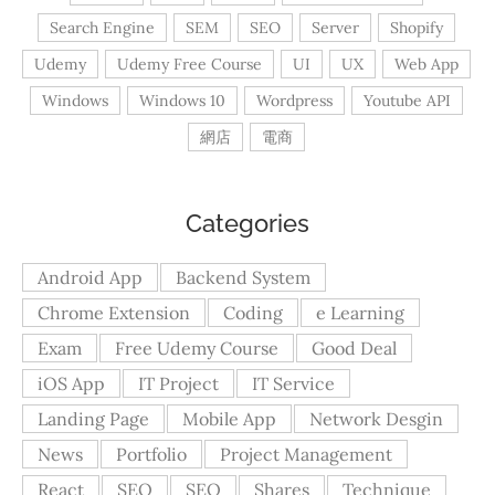
Search Engine
SEM
SEO
Server
Shopify
Udemy
Udemy Free Course
UI
UX
Web App
Windows
Windows 10
Wordpress
Youtube API
網店
電商
Categories
Android App
Backend System
Chrome Extension
Coding
e Learning
Exam
Free Udemy Course
Good Deal
iOS App
IT Project
IT Service
Landing Page
Mobile App
Network Desgin
News
Portfolio
Project Management
React
SEO
SEO
Shares
Technique