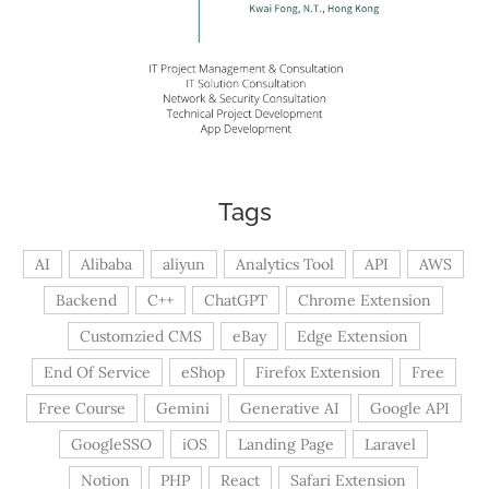
Tags
AI
Alibaba
aliyun
Analytics Tool
API
AWS
Backend
C++
ChatGPT
Chrome Extension
Customzied CMS
eBay
Edge Extension
End Of Service
eShop
Firefox Extension
Free
Free Course
Gemini
Generative AI
Google API
GoogleSSO
iOS
Landing Page
Laravel
Notion
PHP
React
Safari Extension