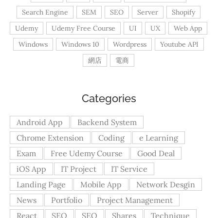
Search Engine
SEM
SEO
Server
Shopify
Udemy
Udemy Free Course
UI
UX
Web App
Windows
Windows 10
Wordpress
Youtube API
網店
電商
Categories
Android App
Backend System
Chrome Extension
Coding
e Learning
Exam
Free Udemy Course
Good Deal
iOS App
IT Project
IT Service
Landing Page
Mobile App
Network Desgin
News
Portfolio
Project Management
React
SEO
SEO
Shares
Technique