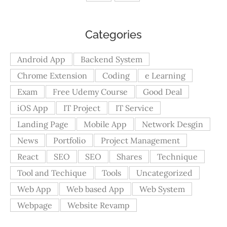
Categories
Android App
Backend System
Chrome Extension
Coding
e Learning
Exam
Free Udemy Course
Good Deal
iOS App
IT Project
IT Service
Landing Page
Mobile App
Network Desgin
News
Portfolio
Project Management
React
SEO
SEO
Shares
Technique
Tool and Techique
Tools
Uncategorized
Web App
Web based App
Web System
Webpage
Website Revamp