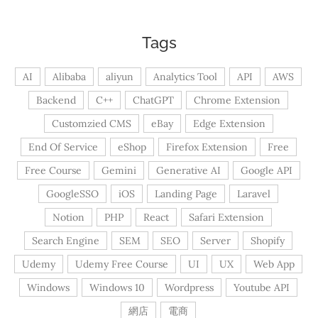
Tags
AI
Alibaba
aliyun
Analytics Tool
API
AWS
Backend
C++
ChatGPT
Chrome Extension
Customzied CMS
eBay
Edge Extension
End Of Service
eShop
Firefox Extension
Free
Free Course
Gemini
Generative AI
Google API
GoogleSSO
iOS
Landing Page
Laravel
Notion
PHP
React
Safari Extension
Search Engine
SEM
SEO
Server
Shopify
Udemy
Udemy Free Course
UI
UX
Web App
Windows
Windows 10
Wordpress
Youtube API
網店
電商